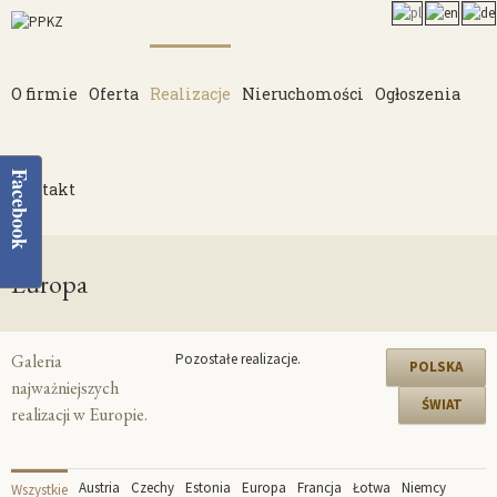
O firmie
Oferta
Realizacje
Nieruchomości
Ogłoszenia
Facebook
Kontakt
Europa
Galeria
Pozostałe realizacje
.
POLSKA
najważniejszych
ŚWIAT
realizacji w Europie.
Austria
Czechy
Estonia
Europa
Francja
Łotwa
Niemcy
Wszystkie