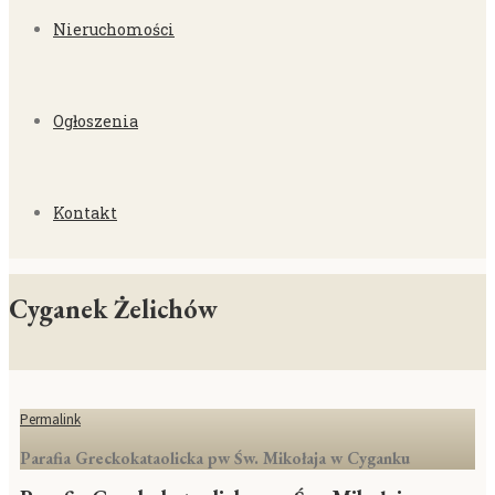
Nieruchomości
Ogłoszenia
Kontakt
Cyganek Żelichów
Permalink
Parafia Greckokataolicka pw Św. Mikołaja w Cyganku