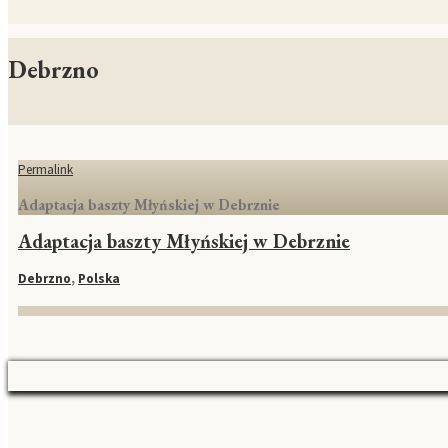
Debrzno
Permalink
Adaptacja baszty Młyńskiej w Debrznie
Adaptacja baszty Młyńskiej w Debrznie
Debrzno
,
Polska