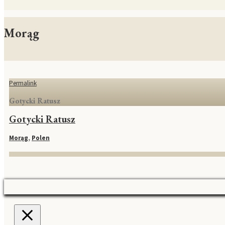
Morąg
Permalink
Gotycki Ratusz
Gotycki Ratusz
Morąg
,
Polen